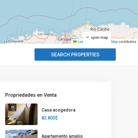
open map
Leaflet
|
©
OpenStreetMap
contributors
SEARCH PROPERTIES
Propriedades en Venta
Casa acogedora
82.800$
Apartamento amplio