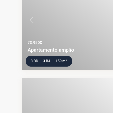
Previous
73.950$
Apartamento amplio
2
3 BD
3 BA
159 m