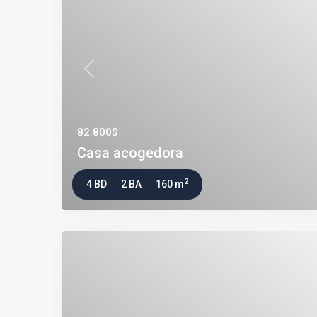
Previous
82.800$
Casa acogedora
2
4 BD
2 BA
160 m