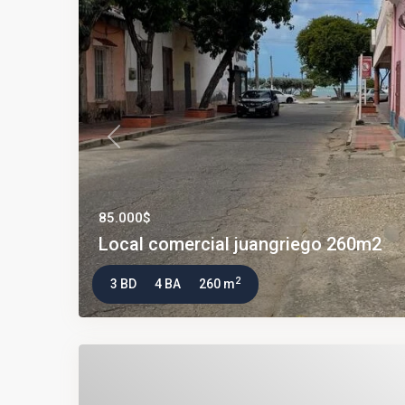
Previous
85.000$
Local comercial juangriego 260m2
2
3 BD
4 BA
260 m