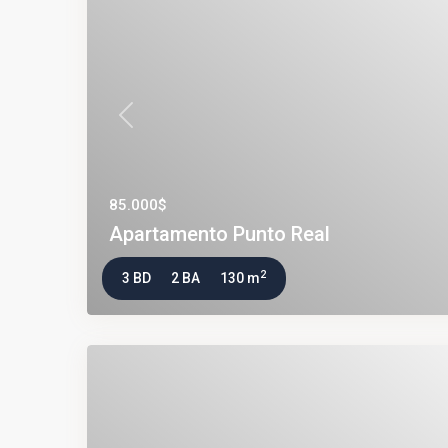
Previous
85.000$
Apartamento Punto Real
2
3 BD
2 BA
130 m