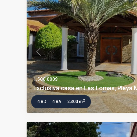
Previous
1.500.000$
Exclusiva casa en Las Lomas, Playa Mo
2
4 BD
4 BA
2,300 m