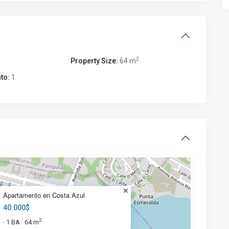
2
Property Size:
64 m
to:
1
Apartamento en Costa Azul
40.000$
2
1 BA
64 m
·
·