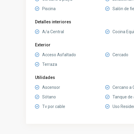
Piscina
Salón de fi
Detalles interiores
A/a Central
Cocina Equ
Exterior
Acceso Asfaltado
Cercado
Terraza
Utilidades
Ascensor
Cercano a 
Sótano
Tanque de
Tv por cable
Uso Reside