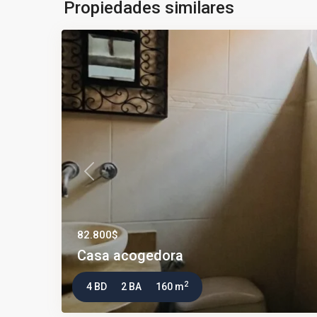
Propiedades similares
Previous
82.800$
Casa acogedora
2
4 BD
2 BA
160 m