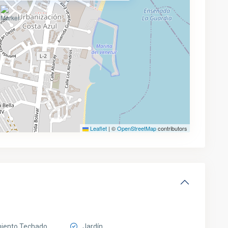
Leaflet
|
©
OpenStreetMap
contributors
iento Techado
Jardín