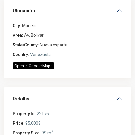
Ubicación
City:
Maneiro
Area:
Av. Bolivar
State/County:
Nueva esparta
Country:
Venezuela
Open In Google Maps
Detalles
Property Id:
22176
Price:
95.000$
2
Property Size:
99 m