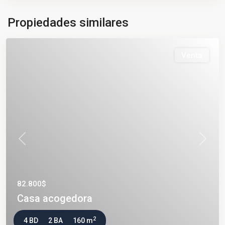
Propiedades similares
Venta
Previous
Next
82.800$
Casa acogedora
2
4 BD
2 BA
160 m