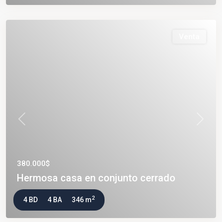
Venta
Previous
Next
380.000$
Hermosa casa en conjunto cerrado
2
4 BD
4 BA
346 m