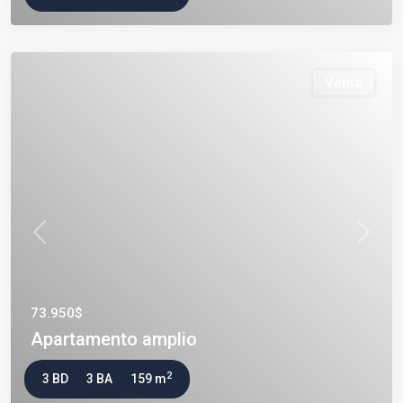
Venta
Previous
Next
73.950$
Apartamento amplio
2
3 BD
3 BA
159 m