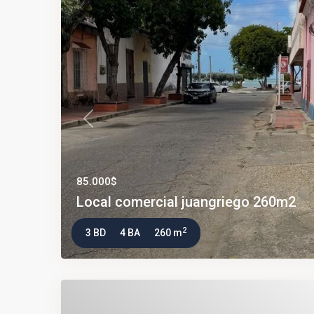
Previous
85.000$
Local comercial juangriego 260m2
2
3 BD
4 BA
260 m