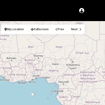
My Location
Fullscreen
Prev
Next
2