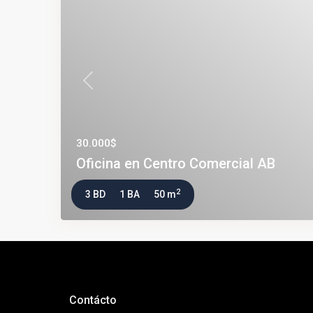
Previous
30.000$
Oficina en Centro Comercial AB
2
3 BD
1 BA
50 m
Contácto