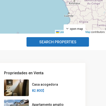
open map
Leaflet
|
©
OpenStreetMap
contributors
SEARCH PROPERTIES
Propriedades en Venta
Casa acogedora
82.800$
Apartamento amplio