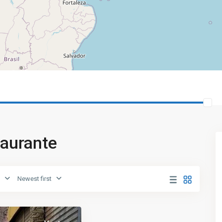
taurante
Newest first