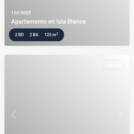
150.000$
Apartamento en Isla Blanca
2
2 BD
2 BA
125 m
Venta
Previous
Next