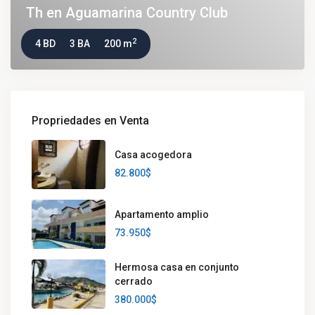
Th en Aguamarina Country Club
2
4 BD
3 BA
200 m
Propriedades en Venta
Casa acogedora
82.800$
Apartamento amplio
73.950$
Hermosa casa en conjunto
cerrado
380.000$