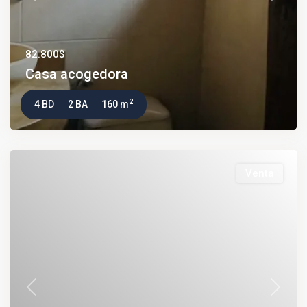
82.800$
Casa acogedora
2
4 BD
2 BA
160 m
Venta
Previous
Next