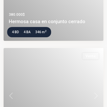
380.000$
Hermosa casa en conjunto cerrado
2
4 BD
4 BA
346 m
Venta
Previous
Next