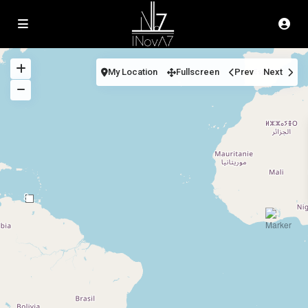
My Location
Fullscreen
Prev
Next
8