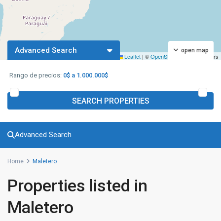
Advanced Search
open map
Leaflet
|
©
OpenStreetMap
contributors
Rango de precios:
0$ a 1.000.000$
SEARCH PROPERTIES
Advanced Search
Home
Maletero
Properties listed in
Maletero