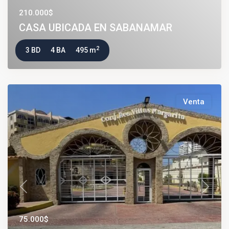
210.000$
CASA UBICADA EN SABANAMAR
2
3 BD
4 BA
495 m
Venta
Previous
Next
75.000$