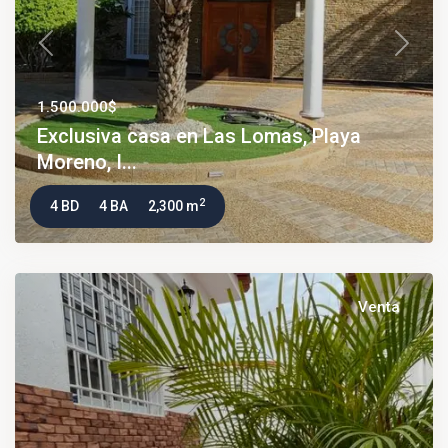
Previous
Next
1.500.000$
Exclusiva casa en Las Lomas, Playa
Moreno, I...
2
4 BD
4 BA
2,300 m
Venta