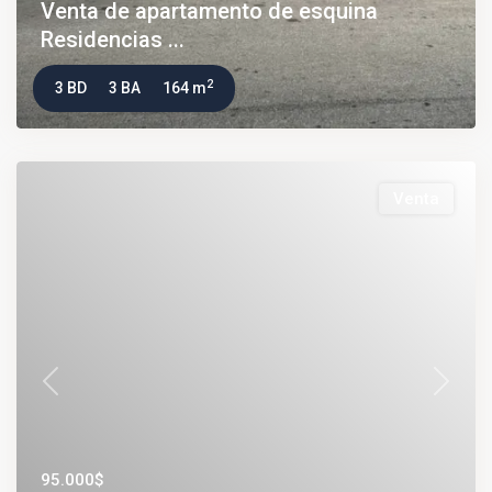
Venta de apartamento de esquina
Residencias ...
2
3 BD
3 BA
164 m
Venta
Previous
Next
95.000$