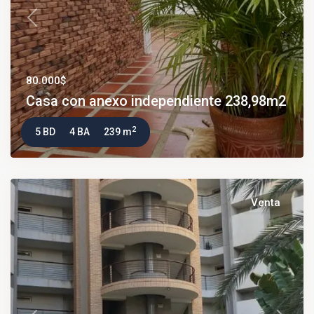
Previous
Next
80.000$
Casa con anexo independiente 238,98m2
2
5 BD
4 BA
239 m
Venta