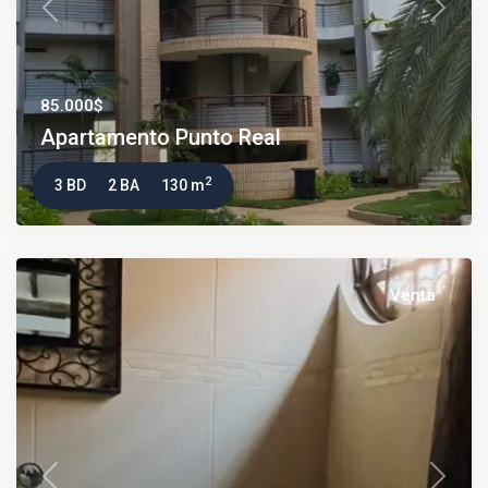
Previous
Next
85.000$
Apartamento Punto Real
2
3 BD
2 BA
130 m
Venta
Previous
Next