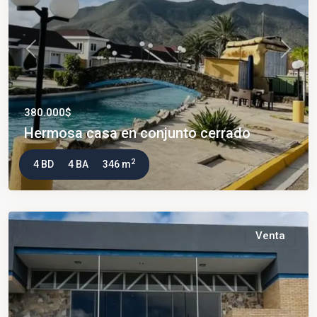
Previous
Next
380.000$
Hermosa casa en conjunto cerrado
2
4 BD
4 BA
346 m
Venta