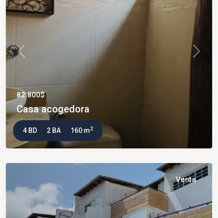
Previous
Next
82.800$
Casa acogedora
2
4 BD
2 BA
160 m
Venta