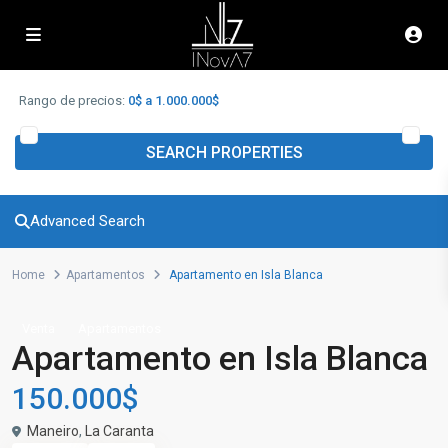
Advanced Search
Rango de precios:
0$ a 1.000.000$
SEARCH PROPERTIES
Advanced Search
Home
Apartamentos
Apartamento en Isla Blanca
Venta
Apartamentos
Apartamento en Isla Blanca
150.000$
Maneiro
,
La Caranta