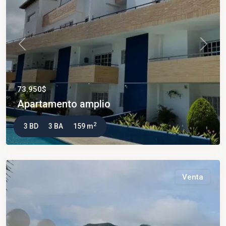
Previous
Next
73.950$
Apartamento amplio
2
3 BD
3 BA
159 m
Venta