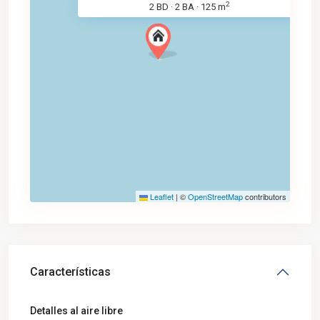
2
2 BD
2 BA
125 m
·
·
Leaflet
|
©
OpenStreetMap
contributors
Características
Detalles al aire libre