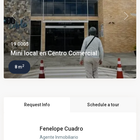
Previous
Next
19.000$
Mini local en Centro Comercial
2
8 m
Request Info
Schedule a tour
Fenelope Cuadro
Agente Inmobiliario