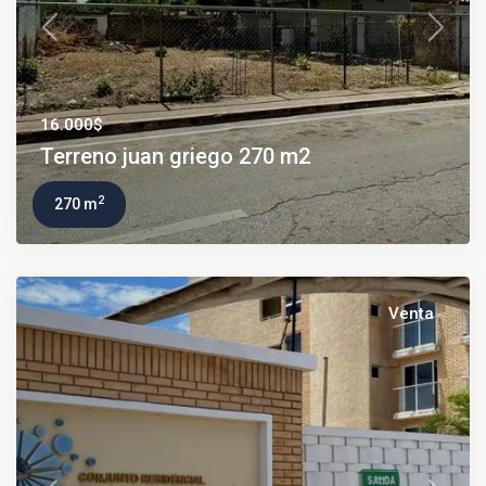
Previous
Next
16.000$
Terreno juan griego 270 m2
2
270 m
Venta