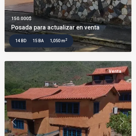
150.000$
Posada para actualizar en venta
2
14 BD
15 BA
1,050 m
Venta
Previous
Next