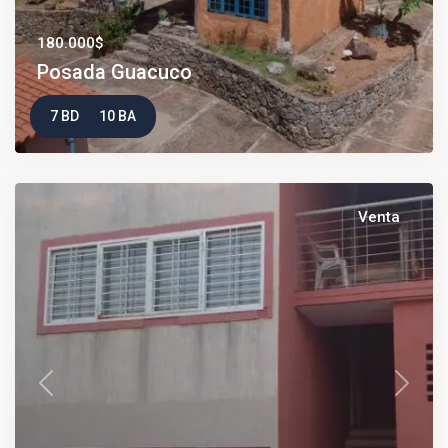
180.000$
Posada Guacuco
7 BD
10 BA
Venta
Previous
Next