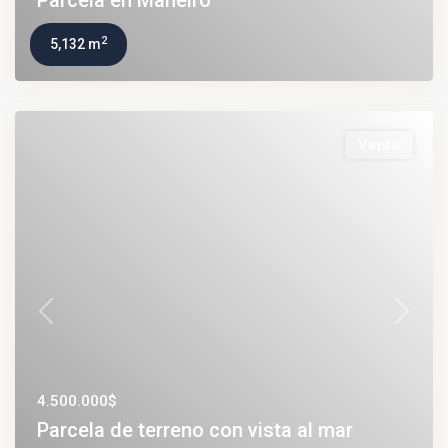
Parcela en Maneiro
2
5,132 m
Venta
Previous
Next
4.500.000$
Parcela de terreno con vista al mar