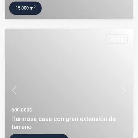
2
15,000 m
Venta
Previous
Next
500.000$
Hermosa casa con gran extensión de
terreno