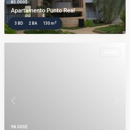
85.000$
Apartamento Punto Real
2
3 BD
2 BA
130 m
Venta
Previous
Next
98.000$