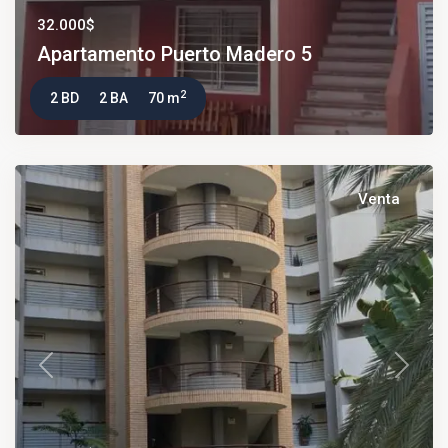
32.000$
Apartamento Puerto Madero 5
2
2 BD
2 BA
70 m
Venta
Previous
Next