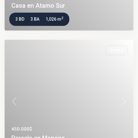
Casa en Atamo Sur
2
3 BD
3 BA
1,026 m
Venta
Previous
Next
450.000$