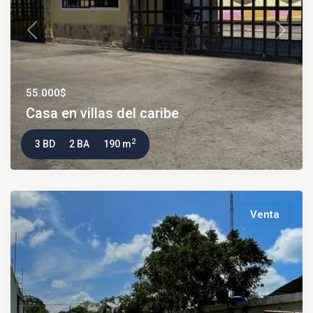
Previous
Next
55.000$
Casa en villas del caribe
2
3 BD
2 BA
190 m
Venta