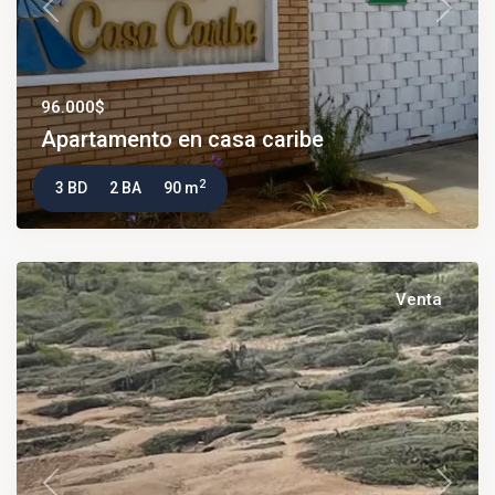
Previous
Next
96.000$
Apartamento en casa caribe
2
3 BD
2 BA
90 m
Venta
Previous
Next