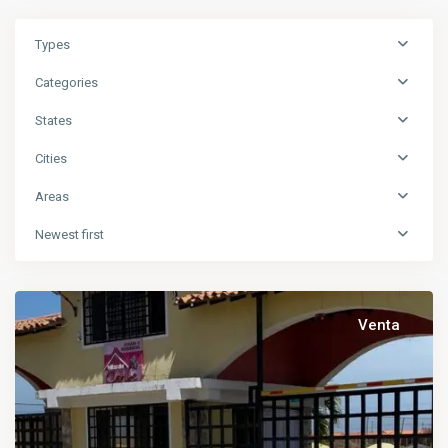
Types
Categories
States
Cities
Areas
Newest first
Venta