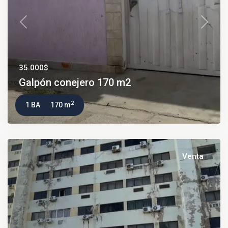
Previous
Next
35.000$
Galpón conejero 170 m2
2
1 BA
170 m
Venta