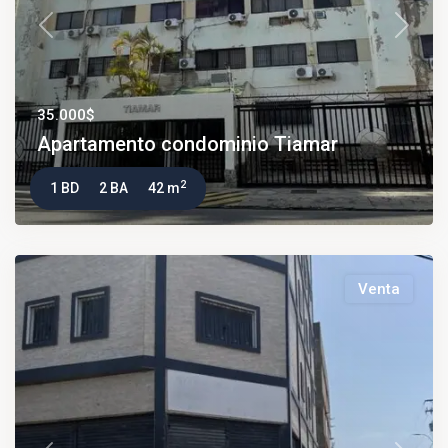
Previous
Next
35.000$
Apartamento condominio Tiamar
2
1 BD
2 BA
42 m
Venta