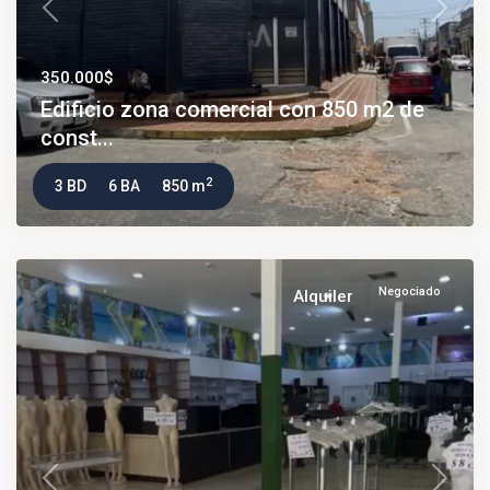
Previous
Next
350.000$
Edificio zona comercial con 850 m2 de
const...
2
3 BD
6 BA
850 m
Negociado
Alquiler
Previous
Next