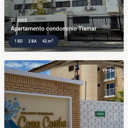
35.000$
Apartamento condominio Tiamar
2
1 BD
2 BA
42 m
Venta
Previous
Next