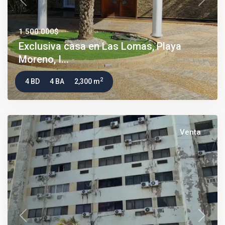
Previous
Next
1.500.000$
Exclusiva casa en Las Lomas, Playa
Moreno, I...
2
4 BD
4 BA
2,300 m
Venta
Previous
Next