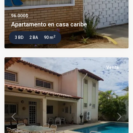
96.000$
Apartamento en casa caribe
2
3 BD
2 BA
90 m
Venta
Previous
Next