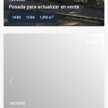
Posada para actualizar en venta
2
14 BD
15 BA
1,050 m
Venta
Previous
Next
180.000$