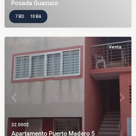
Posada Guacuco
7 BD
10 BA
Venta
Previous
Next
32.000$
Apartamento Puerto Madero 5