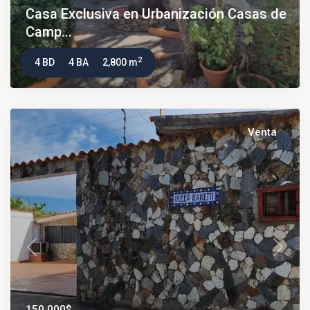
Casa Exclusiva en Urbanización Casas de
Camp...
2
4 BD
4 BA
2,800 m
Venta
Previous
Next
150.000$