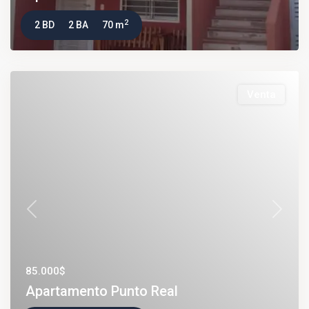
2
2 BD
2 BA
70 m
Venta
Previous
Next
85.000$
Apartamento Punto Real