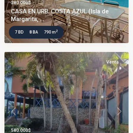
280.000$
CASA EN URB. COSTA AZUL (Isla de
Margarita, ...
2
7 BD
8 BA
790 m
Venta
Previous
Next
580.000$