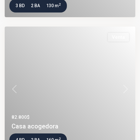
2
3 BD
2 BA
130 m
Venta
Previous
Next
82.800$
Casa acogedora
2