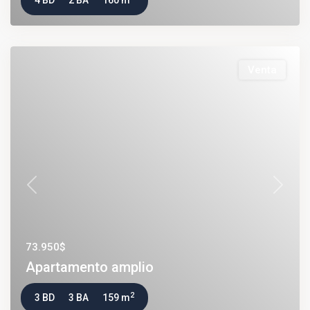
4 BD
2 BA
160 m
Venta
Previous
Next
73.950$
Apartamento amplio
2
3 BD
3 BA
159 m