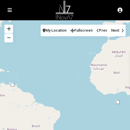
My Location
Fullscreen
Prev
Next
23
3