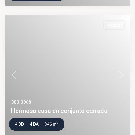
Venta
Previous
Next
380.000$
Hermosa casa en conjunto cerrado
2
4 BD
4 BA
346 m