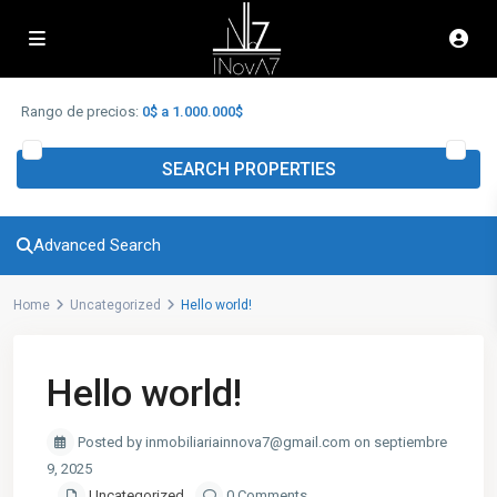
Advanced Search
Rango de precios:
0$ a 1.000.000$
SEARCH PROPERTIES
Advanced Search
Home
Uncategorized
Hello world!
Hello world!
Posted by inmobiliariainnova7@gmail.com on septiembre
9, 2025
Uncategorized
0 Comments