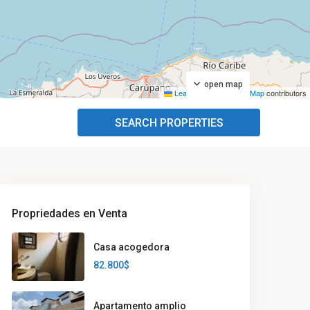
open map
Leaflet
|
©
OpenStreetMap
contributors
SEARCH PROPERTIES
Propriedades en Venta
Casa acogedora
82.800$
Apartamento amplio