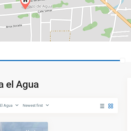
ya el Agua
 El Agua
Newest first