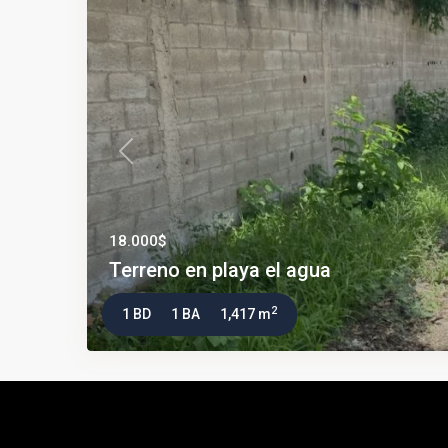
Previous
18.000$
Terreno en playa el agua
2
1 BD
1 BA
1,417 m