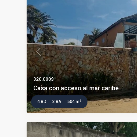
Previous
320.000$
Casa con acceso al mar caribe
2
4 BD
3 BA
504 m