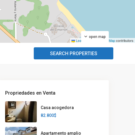
open map
Leaflet
|
©
OpenStreetMap
contributors
SEARCH PROPERTIES
Propriedades en Venta
Casa acogedora
82.800$
Apartamento amplio