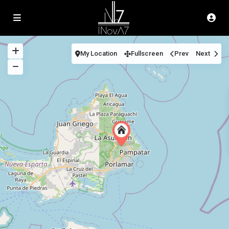
My Location
Fullscreen
Prev
Next