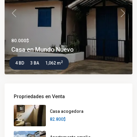
Previous
Next
80.000$
Casa en Mundo Nuevo
2
4 BD
3 BA
1,062 m
Propriedades en Venta
Casa acogedora
82.800$