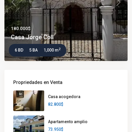
Previous
Next
180.000$
Casa Jorge Coll
2
6 BD
5 BA
1,000 m
Propriedades en Venta
Casa acogedora
82.800$
Apartamento amplio
73.950$