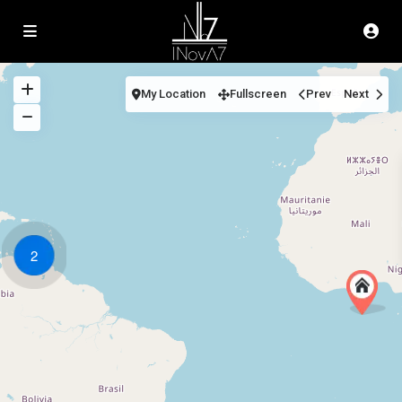
My Location
Fullscreen
Prev
Next
2