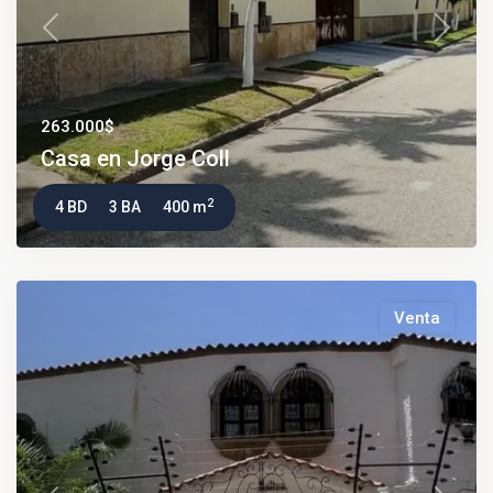
Previous
Next
263.000$
Casa en Jorge Coll
2
4 BD
3 BA
400 m
Venta