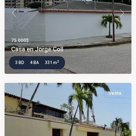
Previous
Next
75.000$
Casa en Jorge Coll
2
3 BD
4 BA
331 m
Venta