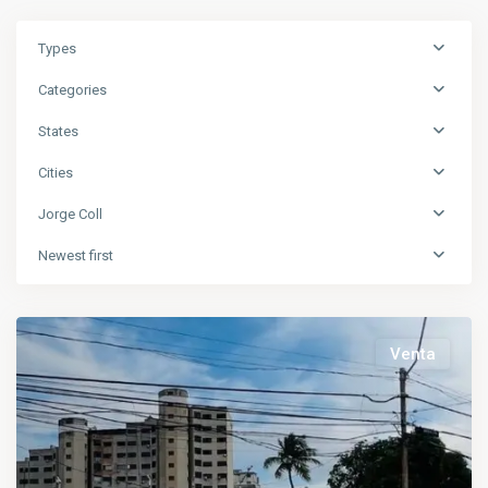
Types
Categories
States
Cities
Jorge Coll
Newest first
Venta