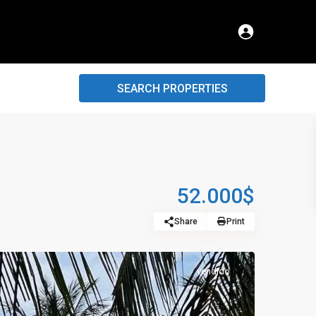
SEARCH PROPERTIES
52.000$
Share
Print
vendido