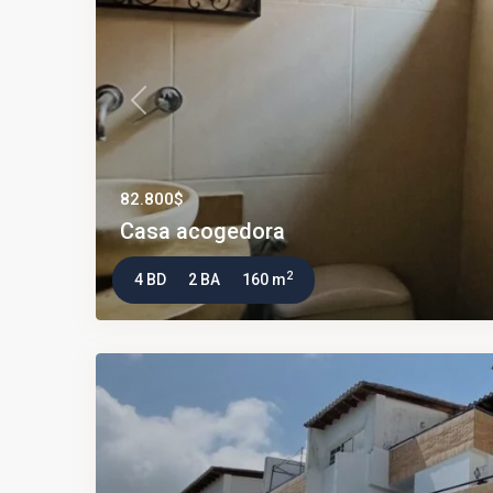
Previous
82.800$
Casa acogedora
2
4 BD
2 BA
160 m