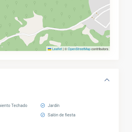
Leaflet
|
©
OpenStreetMap
contributors
iento Techado
Jardín
Salón de fiesta