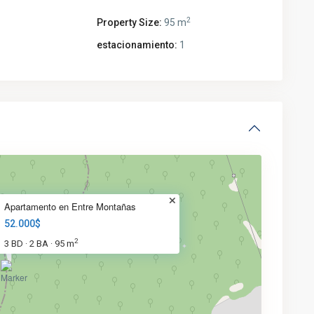
2
Property Size:
95 m
estacionamiento:
1
Apartamento en Entre Montañas
52.000$
2
3 BD
2 BA
95 m
·
·