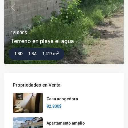
Previous
Next
18.000$
Terreno en playa el agua
2
1 BD
1 BA
1,417 m
Propriedades en Venta
Casa acogedora
82.800$
Apartamento amplio